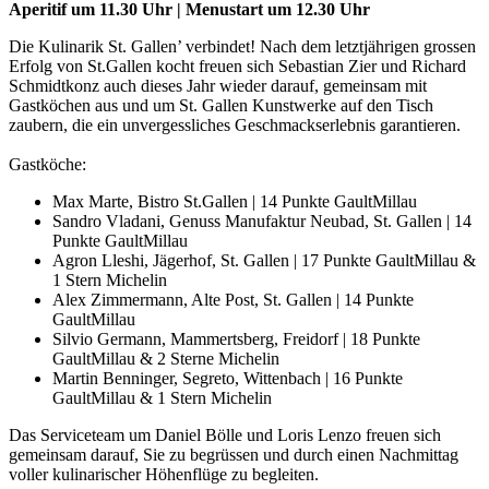
Aperitif um 11.30 Uhr | Menustart um 12.30 Uhr
Die Kulinarik St. Gallen’ verbindet! Nach dem letztjährigen grossen
Erfolg von St.Gallen kocht freuen sich Sebastian Zier und Richard
Schmidtkonz auch dieses Jahr wieder darauf, gemeinsam mit
Gastköchen aus und um St. Gallen Kunstwerke auf den Tisch
zaubern, die ein unvergessliches Geschmackserlebnis garantieren.
Gastköche:
Max Marte, Bistro St.Gallen | 14 Punkte GaultMillau
Sandro Vladani, Genuss Manufaktur Neubad, St. Gallen | 14
Punkte GaultMillau
Agron Lleshi, Jägerhof, St. Gallen | 17 Punkte GaultMillau &
1 Stern Michelin
Alex Zimmermann, Alte Post, St. Gallen | 14 Punkte
GaultMillau
Silvio Germann, Mammertsberg, Freidorf | 18 Punkte
GaultMillau & 2 Sterne Michelin
Martin Benninger, Segreto, Wittenbach | 16 Punkte
GaultMillau & 1 Stern Michelin
Das Serviceteam um Daniel Bölle und Loris Lenzo freuen sich
gemeinsam darauf, Sie zu begrüssen und durch einen Nachmittag
voller kulinarischer Höhenflüge zu begleiten.