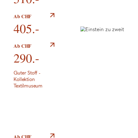
Städtereise mit
Ab CHF
kostenfreien
405.-
Erlebnissen
Mid-Week Gourmet
Ab CHF
Special
290.-
Guter Stoff -
Kollektion
Textilmuseum
Ab CHF