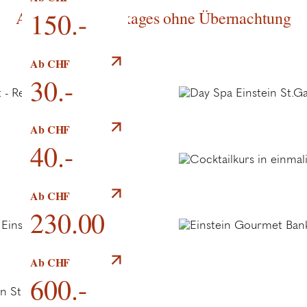
150.-
Angebote & Packages ohne Übernachtung
Gourmet Lunch
Ab CHF
30.-
Degustation im
Ab CHF
Weinkeller Einstein
40.-
Reichhaltiges
Ab CHF
Frühstücksbuffet
230.00
Hochzeits­
Ab CHF
arrangement
600.-
"Einstein"