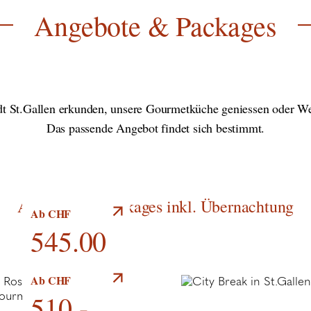
Angebote & Packages
adt St.Gallen erkunden, unsere Gourmetküche geniessen oder We
Das passende Angebot findet sich bestimmt.
Angebote & Packages inkl. Übernachtung
Ab CHF
545.00
Höhenflug durch
Ab CHF
die Aromenwelt
510.-