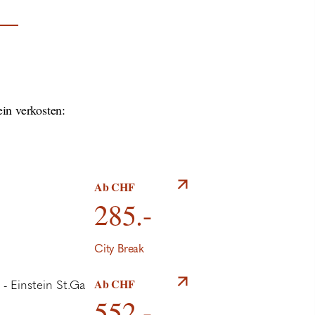
in verkosten:
Ab CHF
285.-
City Break
Ab CHF
552.-