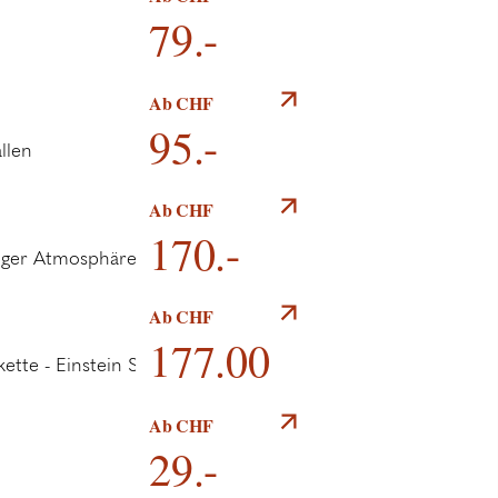
79.-
Day Spa
Ab CHF
95.-
Cocktailkurs in
Ab CHF
einmaliger
170.-
Atmosphäre
Einstein Gourmet
Ab CHF
Bankette
177.00
Hochzeits­
Ab CHF
arrangement
29.-
"Deluxe"