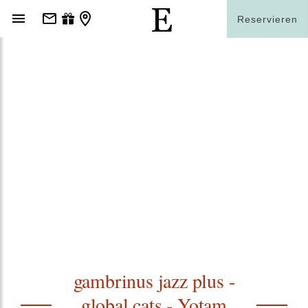
Reservieren
gambrinus jazz plus -
global cats - Yotam