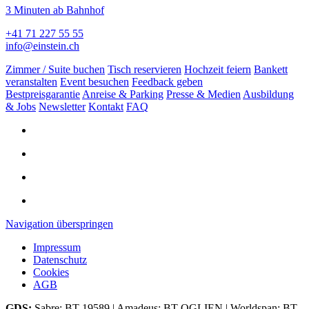
3 Minuten ab Bahnhof
+41 71 227 55 55
info@einstein.ch
Zimmer / Suite buchen
Tisch reservieren
Hochzeit feiern
Bankett
veranstalten
Event besuchen
Feedback geben
Bestpreisgarantie
Anreise & Parking
Presse & Medien
Ausbildung
& Jobs
Newsletter
Kontakt
FAQ
Navigation überspringen
Impressum
Datenschutz
Cookies
AGB
GDS:
Sabre: BT 19589 | Amadeus: BT QGLIEN | Worldspan: BT