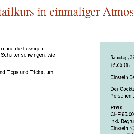
ailkurs in einmaliger Atmo
en und die flüssigen
 Schulter schwingen, wie
Samstag, 2
15:00 Uhr
nd Tipps und Tricks, um
Einstein B
Der Cockta
Personen s
Preis
CHF 95.00
inkl. Begr
Einstein K