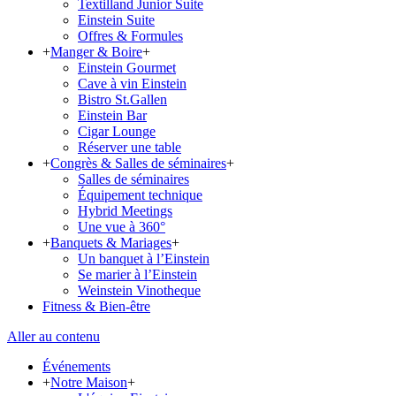
Textilland Junior Suite
Einstein Suite
Offres & Formules
+
Manger & Boire
+
Einstein Gourmet
Cave à vin Einstein
Bistro St.Gallen
Einstein Bar
Cigar Lounge
Réserver une table
+
Congrès & Salles de séminaires
+
Salles de séminaires
Équipement technique
Hybrid Meetings
Une vue à 360°
+
Banquets & Mariages
+
Un banquet à l’Einstein
Se marier à l’Einstein
Weinstein Vinotheque
Fitness & Bien-être
Aller au contenu
Événements
+
Notre Maison
+