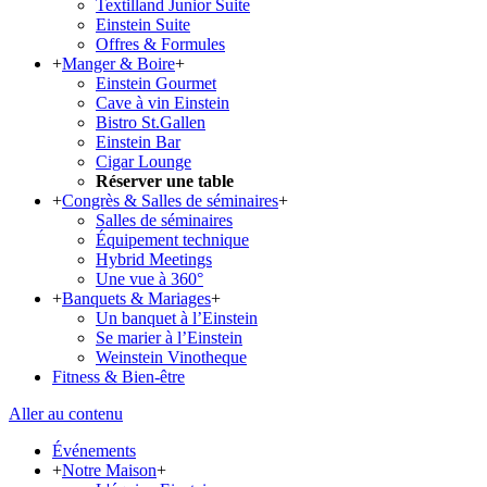
Textilland Junior Suite
Einstein Suite
Offres & Formules
+
Manger & Boire
+
Einstein Gourmet
Cave à vin Einstein
Bistro St.Gallen
Einstein Bar
Cigar Lounge
Réserver une table
+
Congrès & Salles de séminaires
+
Salles de séminaires
Équipement technique
Hybrid Meetings
Une vue à 360°
+
Banquets & Mariages
+
Un banquet à l’Einstein
Se marier à l’Einstein
Weinstein Vinotheque
Fitness & Bien-être
Aller au contenu
Événements
+
Notre Maison
+