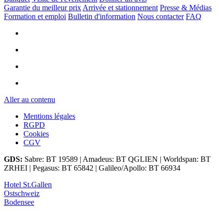
Garantie du meilleur prix
Arrivée et stationnement
Presse & Médias
Formation et emploi
Bulletin d'information
Nous contacter
FAQ
Aller au contenu
Mentions légales
RGPD
Cookies
CGV
GDS:
Sabre: BT 19589 | Amadeus: BT QGLIEN | Worldspan: BT
ZRHEI | Pegasus: BT 65842 | Galileo/Apollo: BT 66934
Hotel St.Gallen
Ostschweiz
Bodensee