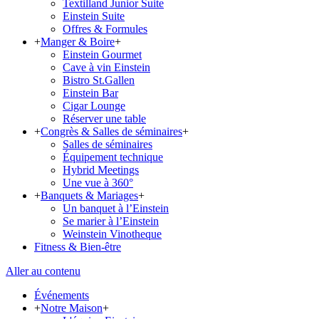
Textilland Junior Suite
Einstein Suite
Offres & Formules
+
Manger & Boire
+
Einstein Gourmet
Cave à vin Einstein
Bistro St.Gallen
Einstein Bar
Cigar Lounge
Réserver une table
+
Congrès & Salles de séminaires
+
Salles de séminaires
Équipement technique
Hybrid Meetings
Une vue à 360°
+
Banquets & Mariages
+
Un banquet à l’Einstein
Se marier à l’Einstein
Weinstein Vinotheque
Fitness & Bien-être
Aller au contenu
Événements
+
Notre Maison
+