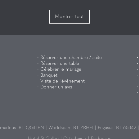
Montrer tout
Réserver une chambre / suite
Réserver une table
Célébrer le mariage
Banquet
Visite de l'événement
Donner un avis
Amadeus: BT QGLIEN | Worldspan: BT ZRHEI | Pegasus: BT 65842 |
Hotel St.Gallen
Ostschweiz
Bodensee