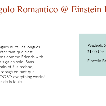
golo Romantico @ Einstein 
Vendredi, 
ues nuits, les longues
21:00 Uhr
êter tant que c'est
ions comme Friends with
Einstein B
is ça en solo. Sans
aks et à la techno, il
 propagé en tant que
BOOST: everything works!
s de la foule.