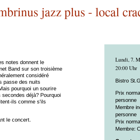
mbrinus jazz plus - local cra
Lundi, 7. 
es notes donnent le
20:00 Uhr
rnet Band sur son troisième
généralement considéré
Bistro St.G
es passe des nuits
 Mais pourquoi un sourire
Prix norma
ues secondes déjà? Pourquoi
personne
itent-ils comme s'ils
Membre inc
personne
nt le concert.
Prix norma
Membre: C