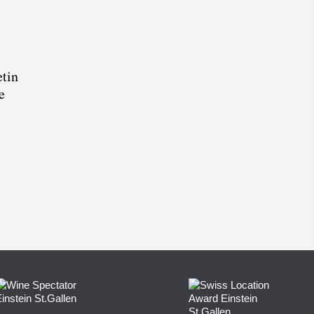
etin
e