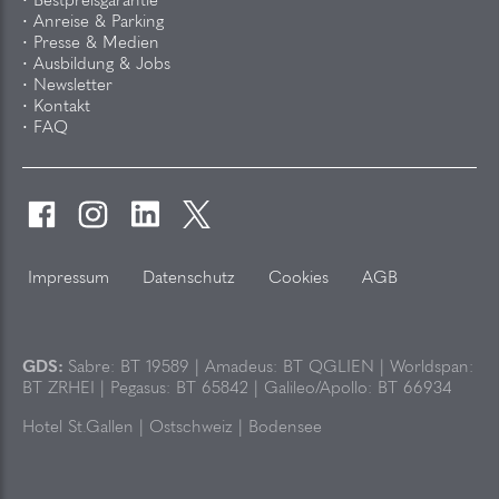
Bestpreisgarantie
Anreise & Parking
Presse & Medien
Ausbildung & Jobs
Newsletter
Kontakt
FAQ
Impressum
Datenschutz
Cookies
AGB
GDS:
Sabre: BT 19589 | Amadeus: BT QGLIEN | Worldspan:
BT ZRHEI | Pegasus: BT 65842 | Galileo/Apollo: BT 66934
Hotel St.Gallen
Ostschweiz
Bodensee