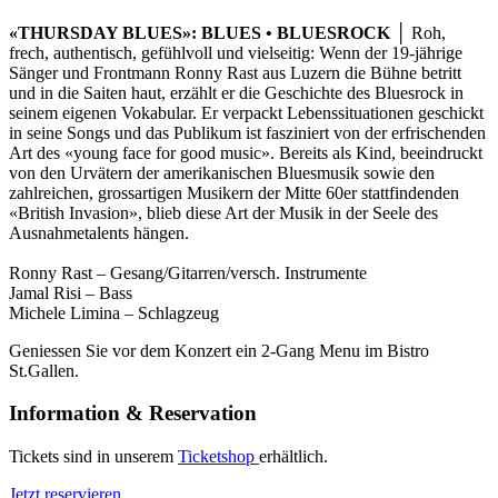
«THURSDAY BLUES»: BLUES • BLUESROCK
│ Roh,
frech, authentisch, gefühlvoll und vielseitig: Wenn der 19-jährige
Sänger und Frontmann Ronny Rast aus Luzern die Bühne betritt
und in die Saiten haut, erzählt er die Geschichte des Bluesrock in
seinem eigenen Vokabular. Er verpackt Lebenssituationen geschickt
in seine Songs und das Publikum ist fasziniert von der erfrischenden
Art des «young face for good music». Bereits als Kind, beeindruckt
von den Urvätern der amerikanischen Bluesmusik sowie den
zahlreichen, grossartigen Musikern der Mitte 60er stattfindenden
«British Invasion», blieb diese Art der Musik in der Seele des
Ausnahmetalents hängen.
Ronny Rast – Gesang/Gitarren/versch. Instrumente
Jamal Risi – Bass
Michele Limina – Schlagzeug
Geniessen Sie vor dem Konzert ein 2-Gang Menu im Bistro
St.Gallen.
Information & Reservation
Tickets sind in unserem
Ticketshop
erhältlich.
Jetzt reservieren