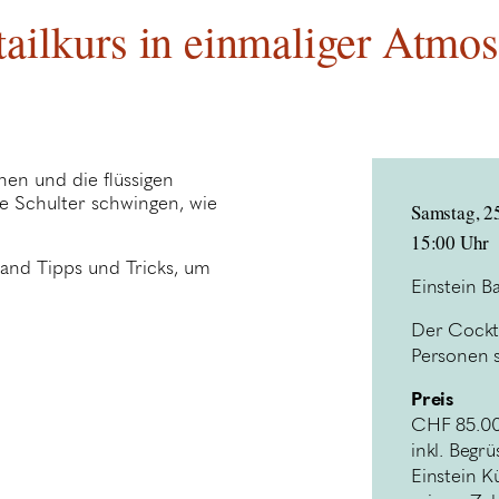
ailkurs in einmaliger Atmo
hen und die flüssigen
e Schulter schwingen, wie
Samstag, 2
15:00 Uhr
and Tipps und Tricks, um
Einstein B
.
Der Cockta
Personen s
Preis
CHF 85.00
inkl. Begr
Einstein K